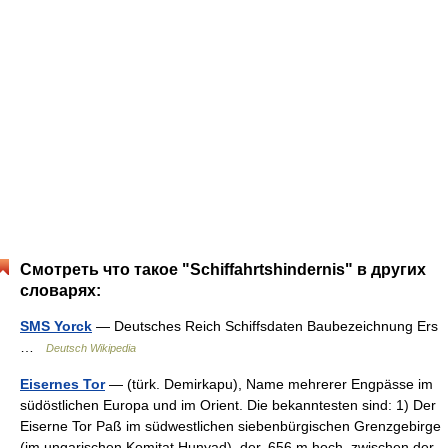
Смотреть что такое "Schiffahrtshindernis" в других
словарях:
SMS Yorck
— Deutsches Reich Schiffsdaten Baubezeichnung Ers
…
Deutsch Wikipedia
Eisernes Tor
— (türk. Demirkapu), Name mehrerer Engpässe im
südöstlichen Europa und im Orient. Die bekanntesten sind: 1) Der
Eiserne Tor Paß im südwestlichen siebenbürgischen Grenzgebirge
(im ungarischen Komitat Hunyad), der, 656 m hoch, zwischen der