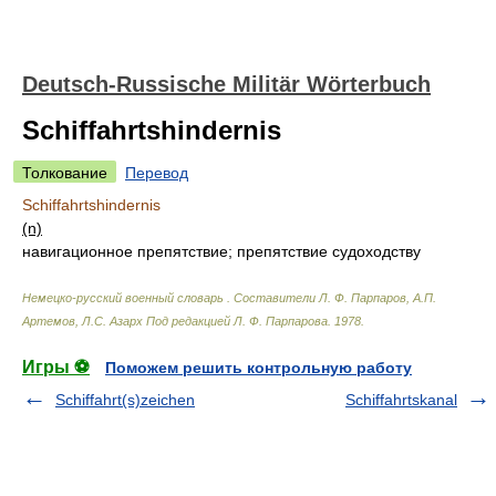
Deutsch-Russische Militär Wörterbuch
Schiffahrtshindernis
Толкование
Перевод
Schiffahrtshindernis
(n)
навигационное препятствие; препятствие судоходству
Немецко-русский военный словарь
.
Составители Л. Ф. Парпаров, А.П.
Артемов, Л.С. Азарх Под редакцией Л. Ф. Парпарова
.
1978
.
Игры ⚽
Поможем решить контрольную работу
Schiffahrt(s)zeichen
Schiffahrtskanal